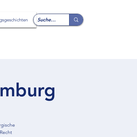
lgsgeschichten
emburg
rgische
 Recht