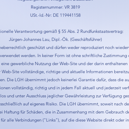
Registernummer: VR 3819
USt.-Id.-Nr: DE 119441158
ionelle Verantwortung gemäß § 55 Abs. 2 Rundfunkstaatsvertrag:
Jürgen-Johannes Lau, Dipl.-Ök. (Geschäftsführer)
rheberrechtlich geschützt und dürfen weder reproduziert noch wiede
erwendet werden. In keiner Form ist ohne schriftliche Zustimmung 
eine gewerbliche Nutzung der Web-Site und der darin enthaltenen I
 Web-Site vollständige, richtige und aktuelle Informationen bereitz
llen. Die LGH übernimmt jedoch keinerlei Garantie dafür, dass die a
ionen vollständig, richtig und in jedem Fall aktuell und jederzeit ver
os und unter Ausschluss jeglicher Gewährleistung zur Verfügung ges
sschließlich auf eigenes Risiko. Die LGH übernimmt, soweit nach d
rlei Haftung für Schäden, die in Zusammenhang mit dem Gebrauch d
 für alle Verbindungen ("Links"), auf die diese Website direkt oder in