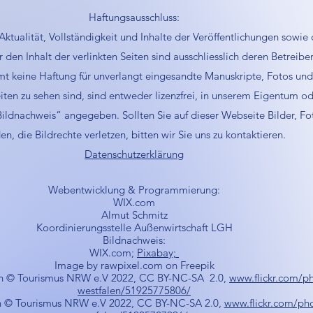
Haftungsausschluss:
 Aktualität, Vollständigkeit und Inhalte der Veröffentlichungen sowie 
n Inhalt der verlinkten Seiten sind ausschliesslich deren Betreiber
 keine Haftung für unverlangt eingesandte Manuskripte, Fotos und I
Seiten zu sehen sind, sind entweder lizenzfrei, in unserem Eigentum o
 „Bildnachweis“ angegeben. Sollten Sie auf dieser Webseite Bilder, F
den, die Bildrechte verletzen, bitten wir Sie uns zu kontaktieren.
Datenschutzerklärung
Webentwicklung & Programmierung:
WIX.com
Almut Schmitz
Koordinierungsstelle Außenwirtschaft LGH
Bildnachweis:
WIX.com;
Pixabay;
Image by rawpixel.com on Freepik
en © Tourismus NRW e.V 2022, CC BY-NC-SA 2.0,
www.flickr.com/p
westfalen/51925775806/
n © Tourismus NRW e.V 2022, CC BY-NC-SA 2.0,
www.flickr.com/pho