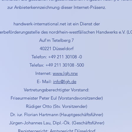
zur Anbieterkennzeichnung dieser Internet-Präsenz.
handwerk-international.net ist ein Dienst der
beförderungsstelle des nordrhein-westfälischen Handwerks e.V. (L
Auf´m Tetelberg 7
40221 Düsseldorf
Telefon: +49 211 30108 -0
Telefax: +49 211 30108 -500
Internet:
www.lgh.nrw
E- Mail:
info@lgh.de
Vertretungsberechtigter Vorstand:
Friseurmeister Peter Eul (Vorstandsvorsitzender)
Rüdiger Otto (Stv. Vorsitzender)
Dr. iur. Florian Hartmann (Hauptgeschäftsführer)
Jürgen-Johannes Lau, Dipl.-Ök. (Geschäftsführer)
Registergericht: Amtsgericht Düsseldorf