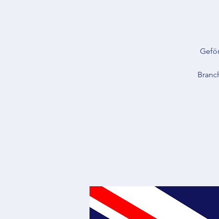
Geför
Branc