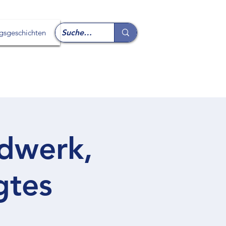
lgsgeschichten
ndwerk,
gtes