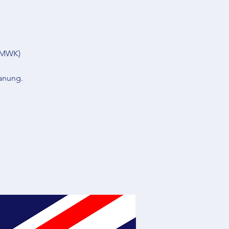
(BMWK)
anung.