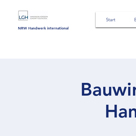
Start
NRW Handwerk international
Bauwir
Han