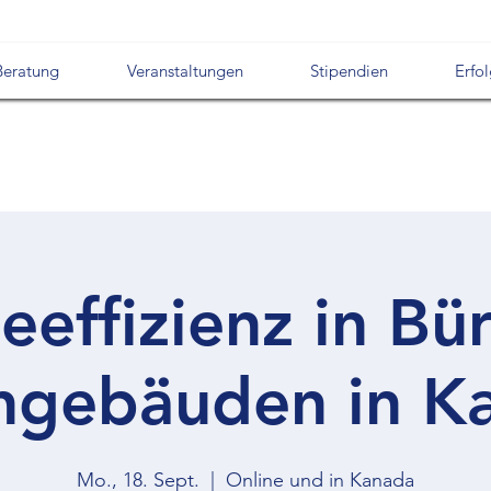
Beratung
Veranstaltungen
Stipendien
Erfo
eeffizienz in Bü
gebäuden in K
Mo., 18. Sept.
  |  
Online und in Kanada