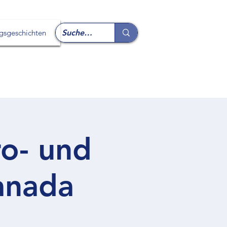
lgsgeschichten
ro- und
anada