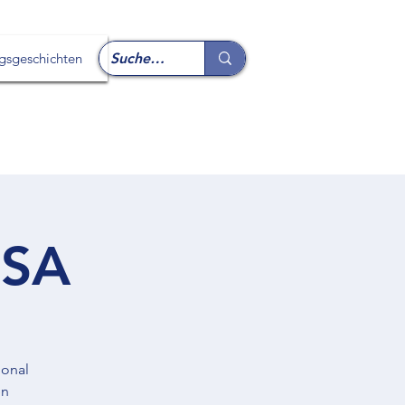
lgsgeschichten
USA
ional
en