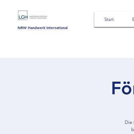
Start
NRW Handwerk international
Fö
Die 
b