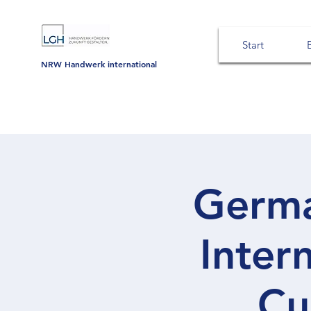
Start
NRW Handwerk international
Germa
Inter
Cu