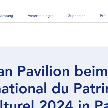
Beratung
Veranstaltungen
Stipendien
Erfo
n Pavilion beim
national du Patr
lturel 2024 in Pa