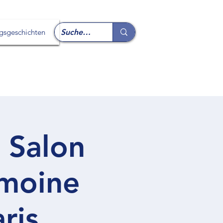
lgsgeschichten
 Salon
imoine
ris