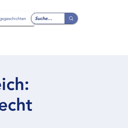
lgsgeschichten
ich:
recht