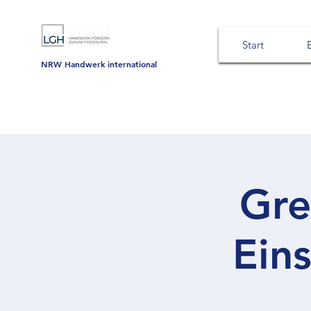
Start
NRW Handwerk international
Gre
Eins