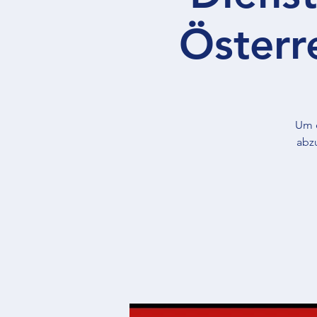
Österr
Um e
abzu