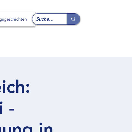
lgsgeschichten
ich:
 -
gung in