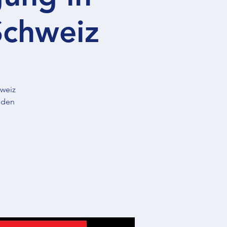
Schweiz
hweiz
n den