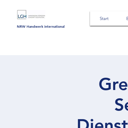
Start
NRW Handwerk international
Gre
S
Dienst