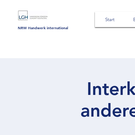
Start
NRW Handwerk international
Inter
andere