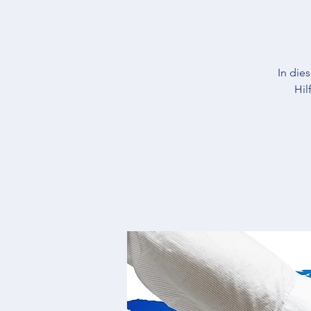
In die
Hil