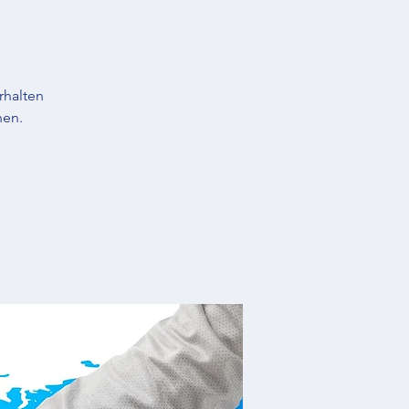
rhalten
nen.