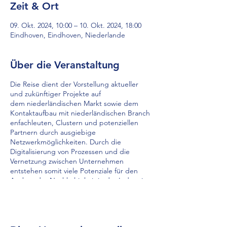
Zeit & Ort
09. Okt. 2024, 10:00 – 10. Okt. 2024, 18:00
Eindhoven, Eindhoven, Niederlande
Über die Veranstaltung
Die Reise dient der Vorstellung aktueller
und zukünftiger Projekte auf
dem niederländischen Markt sowie dem
Kontaktaufbau mit niederländischen Branch
enfachleuten, Clustern und potenziellen
Partnern durch ausgiebige
Netzwerkmöglichkeiten. Durch die
Digitalisierung von Prozessen und die
Vernetzung zwischen Unternehmen
entstehen somit viele Potenziale für den
Ausbau der Nachhaltigkeit in der Industrie
– auch in der grenzüberschreitenden
Zusammenarbeit. Der niederländische
Markt ist als Impuls- und Ideengeber für
NRW-Unternehmen sehr interessant.