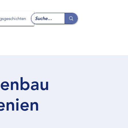
lgsgeschichten
genbau
enien