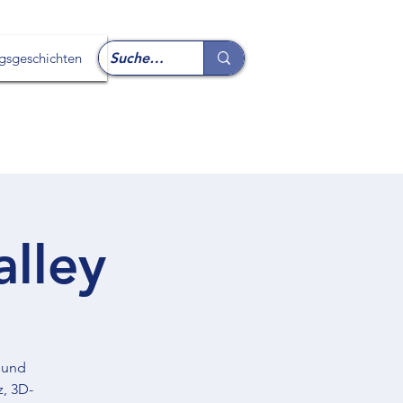
lgsgeschichten
lley
 und
, 3D-