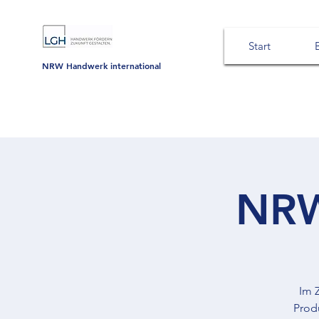
Start
NRW Handwerk international
NRW
Im 
Prod