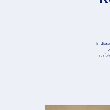
In dies
w
ausfüh