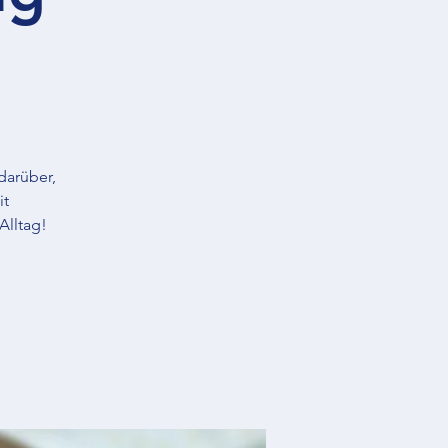
darüber,
it
Alltag!