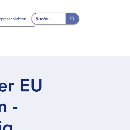
lgsgeschichten
er EU
n -
ig